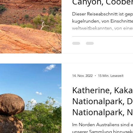
Canyon, Coober
7)
Dieser Reiseabschnitt ist gep
kugelrunden, von Einschnitt
weltweitbekannten, von einer.
14. Nov. 2022
15 Min. Lesezeit
Katherine, Kak
Nationalpark, Da
Nationalpark, N
Nationalpark (B
Im Norden Australiens sind e
unserer Sammlung hinzuge