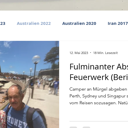
023
Australien 2022
Australien 2020
Iran 2017
Südengland 2003
Cabo Verde 2003
12. Mai 2023
18 Min. Lesezeit
Fulminanter Abs
Feuerwerk (Beri
Camper an Mürgel abgeben u
Perth, Sydney und Singapur s
vom Reisen sozusagen. Natürl