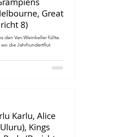
 Grampiens
Melbourne, Great
icht 8)
s den Van-Weinkeller füllte.
, wo die Jahrhundertflut
lu Karlu, Alice
(Uluru), Kings