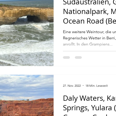
Südaustralien,
Nationalpark, 
Ocean Road (Ber
Eine weitere Weintour, die un
Regnerisches Wetter in Berri
anrollt. In den Grampiens...
27. Nov. 2022
18 Min. Lesezeit
Daly Waters, Kar
Springs, Yulara 