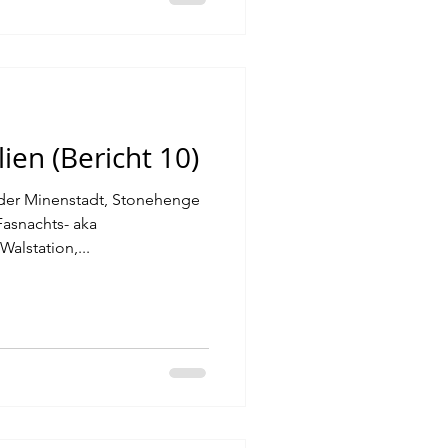
ien (Bericht 10)
 der Minenstadt, Stonehenge
asnachts- aka
alstation,...