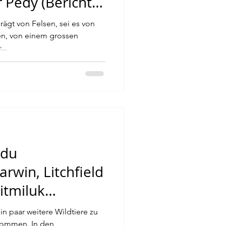
 Pedy (Bericht
rägt von Felsen, sei es von
en, von einem grossen
..
adu
rwin, Litchfield
itmiluk
ericht 6)
in paar weitere Wildtiere zu
kommen. In den