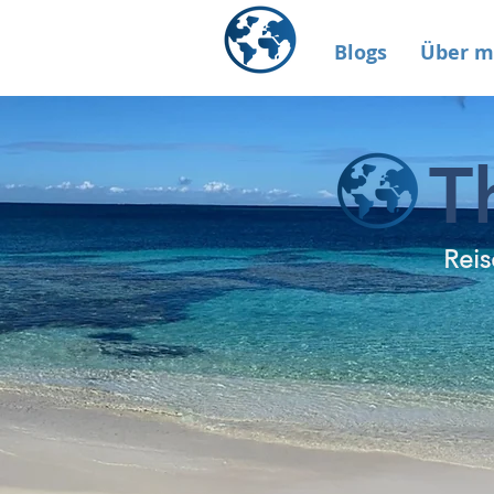
Blogs
Über m
T
Reis