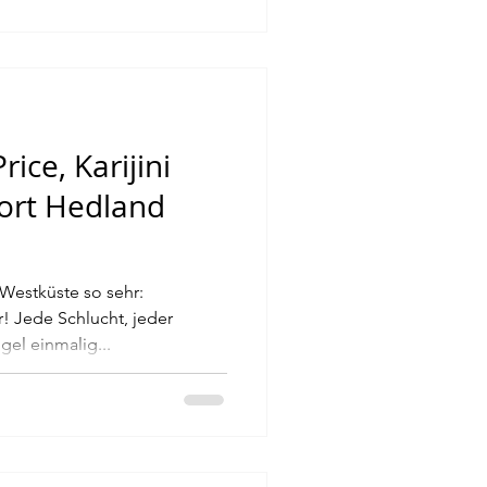
ice, Karijini
Port Hedland
 Westküste so sehr:
 Jede Schlucht, jeder
gel einmalig...