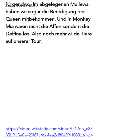
Nirgendwo. Im abgelegenen Mullewa 
Cabo Verde 2003
haben wir sogar die Beerdigung der 
Queen mitbekommen. Und in Monkey 
Mia waren nicht die Affen sondern die 
Delfine los. Also noch mehr wilde Tiere 
auf unserer Tour.
https://video.wixstatic.com/video/fa12da_c22
35b9d3e0a420f87c46c4ea2d80a39/1080p/mp4