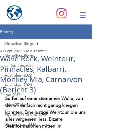
Beitrag
Aktuellste Blogs
30. Sept. 2022
17 Min. Lesezeit
Aktuellste Blogs
Wave Rock, Weintour,
La Réunion 2023
Pinnacles, Kalbarri,
Australien 2022
Monkey Mia, Carnarvon
Australien 2020
(Bericht 3)
Iran 2017
Surfen auf einer steinernen Welle, von 
Kuba 2014
der wir einfach nicht genug kriegen 
konnten. Eine lustige Weintour, die uns 
Myanmar/Thailand 2010
alles vergessen liess. Bizarre 
Südengland 2003
Steinformationen mitten im 