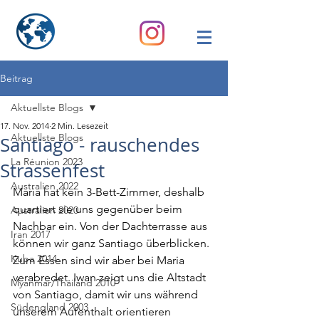
Beitrag
Aktuellste Blogs
17. Nov. 2014
2 Min. Lesezeit
Aktuellste Blogs
Santiago - rauschendes
La Réunion 2023
Strassenfest
Australien 2022
Maria hat kein 3-Bett-Zimmer, deshalb 
quartiert sie uns gegenüber beim 
Australien 2020
Nachbar ein. Von der Dachterrasse aus 
Iran 2017
können wir ganz Santiago überblicken. 
Kuba 2014
Zum Essen sind wir aber bei Maria 
verabredet. Iwan zeigt uns die Altstadt 
Myanmar/Thailand 2010
von Santiago, damit wir uns während 
Südengland 2003
unserem Aufenthalt orientieren 