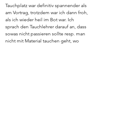
Tauchplatz war definitiv spannender als 
am Vortrag, trotzdem war ich dann froh, 
als ich wieder heil im Bot war. Ich 
sprach den Tauchlehrer darauf an, dass 
sowas nicht passieren sollte resp. man 
nicht mit Material tauchen geht, wo 
man bereits weiss, dass es 
Wackelkontakt hat. Er entschuldigte 
sich dafür und bot mir beim nächsten 
Tauchgang sein Material an. Ich lehnte 
ab ... auch weil ich mit drei 
Tauchgängen meinen Bedarf 
abgedeckt habe.
Den Rest vom Tag verbrachten wir am 
Strand. Der Wellengang hat sich 
beruhigt und der sanft abfallende 
Strand mit dem feinen Sand lädt zum 
Baden ein. Wir spazieren dem Strand 