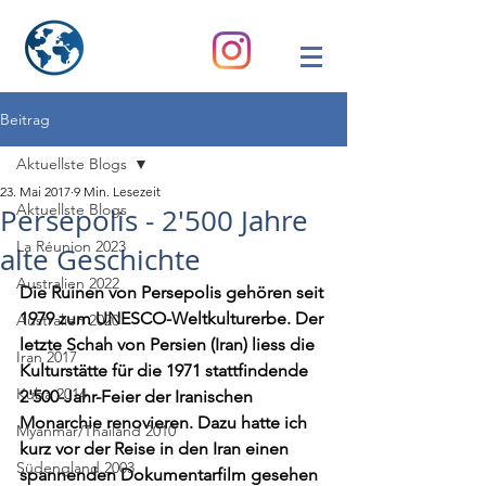
Beitrag
Aktuellste Blogs
23. Mai 2017
9 Min. Lesezeit
Aktuellste Blogs
Persepolis - 2'500 Jahre
La Réunion 2023
alte Geschichte
Australien 2022
Die Ruinen von Persepolis gehören seit 
1979 zum UNESCO-Weltkulturerbe. Der 
Australien 2020
letzte Schah von Persien (Iran) liess die 
Iran 2017
Kulturstätte für die 1971 stattfindende 
Kuba 2014
2'500-Jahr-Feier der Iranischen 
Monarchie renovieren. Dazu hatte ich 
Myanmar/Thailand 2010
kurz vor der Reise in den Iran einen 
Südengland 2003
spannenden Dokumentarfilm gesehen 